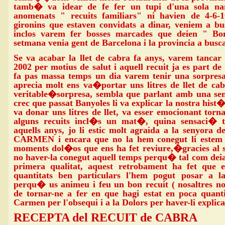
tamb� va idear de fe fer un tupi d'una sola nan
anomenats " recuits familiars" ni havien de 4-6-1
gironins que estaven convidats a dinar, veniem a bu
inclos varem fer bosses marcades que deien " Bon
setmana venia gent de Barcelona i la provincia a busc
Se va acabar la llet de cabra fa anys, varem tancar
2002 per motius de salut i aquell recuit ja es part de
fa pas massa temps un dia varem tenir una sorpres
aprecia molt ens va�portar uns litres de llet de ca
veritable�sorpresa, sembla que parlant amb una se
crec que passat Banyoles li va explicar la nostra hist�r
va donar uns litres de llet, va esser emocionant tornar
alguns recuits incl�s un mat�, quina sensaci� 
aquells anys, jo li estic molt agraida a la senyora d
CARMEN i encara que no la hem conegut li estem 
moments dol�os que ens ha fet reviure,�gracies al 
no haver-la conegut aquell temps perqu� tal com deia 
primera qualitat, aquest retrobament ha fet que 
quantitats ben particulars l'hem pogut posar a 
perqu� us animeu i feu un bon recuit ( nosaltres n
de tornar-ne a fer en que hagi estat en poca quanti
Carmen per l'obsequi i a la Dolors per haver-li explica
RECEPTA del RECUIT de CABRA