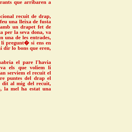
ants que arribaren a
cional recuit de drap,
feu una lleixa de fusta
s amb un drapet fet de
a per la seva dona, va
n una de les entrades,
 li pregunt� si ens en
ni dir lo bons que eren,
abria el pare l'havia
va els que voliem li
n serviem el recuit el
re puntes del drap el
dit al mig del recuit,
, la mel ha estat una