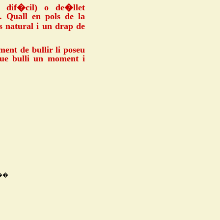
 dif�cil) o de�llet
. Quall en pols de la
s natural i un drap de
oment de bullir li poseu
que bulli un moment i
��