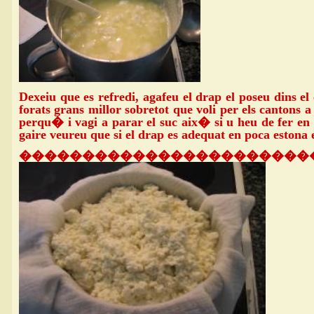
Dexeiu que es refredi, agafeu el drap el poseu dins el 
forats grans millor sobretot que voli per els cantons a
perqu� i vagi a parar el suc aix� si u heu de fer en 
gaire veureu que si el drap es adequat en poca estona
�����������������������