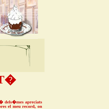
AT�
es� dels�mes apreciats
res el meu record, on