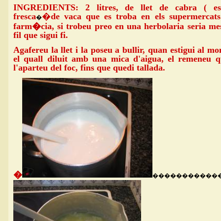
INGREDIENTS: 2 litres, de llet de cabra ( es
fresca
�
de vaca que es troba en els supermercats
�
farm�cia, si trobeu preo en una herbolaria seria me
fil que sigui fi.
Agafereu la llet i la poseu a bullir, quan estigui al m
el quall diluit amb una mica d'aigua, el remeneu 
l'aparteu del foc, fins que quedi tallada.
�
�����������