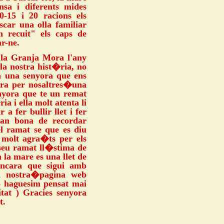
sa i diferents mides
0-15 i 20 racions els
scar una olla familiar
 recuit" els caps de
ar-ne.
 la Granja Mora l'any
 la nostra hist�ria, no
a una senyora que ens
bra per nosaltres�una
nyora que te un remat
ia i ella molt atenta li
 a fer bullir llet i fer
tan bona de recordar
el ramat se que es diu
molt agra�ts per els
seu ramat ll�stima de
la mare es una llet de
encara que sigui amb
la nostra�pagina web
o haguesim pensat mai
tat ) Gracies senyora
t.