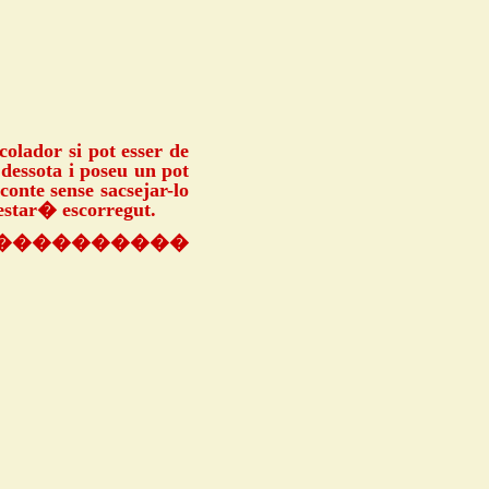
colador si pot esser de
 dessota i poseu un pot
conte sense sacsejar-lo
 estar� escorregut.
����������