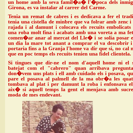
un home amb la seva famil�a� l'�poca dels inmigr
Girona, es va instalar al carrer del Carme.
Tenia un remat de cabres i es dedicava a fer el tradi
tenia una cistella de minbre que va folrar amb zenc i 
rajada i al damunt i colocava els recuits embolicat
una roba molt fina i acabats amb una voreta a ma fet
comen�ar anar al mercat del Lle� i se solia posar e
un dia la mare tot anant a comprar el va descobrir i
portaria fins a la Granja l'home va dir que si, no cal 
que en poc temps els recuits tenien una fidel clientela.
Si tingues que dir-ne el nom d'aquell home ni el s
batejat com el "cabrero" quan arribava pregunta
don�vem uns plats i ell amb cuidado els i posava, qua
pare el posava al palmell de la ma obr�a les quat
tombava al plat i per damunt la roba i enfonsava el 
aix� si aquell temps la gent el menjava amb sucre
moda de mes endevant.