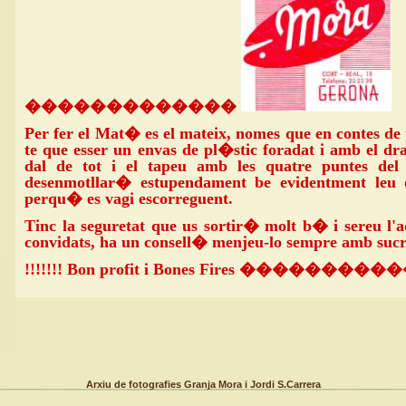
�������������
Per fer el Mat� es el mateix, nomes que en contes de 
te que esser un envas de pl�stic foradat i amb el dra
dal de tot i el tapeu amb les quatre puntes de
desenmotllar� estupendament be evidentment leu 
perqu� es vagi escorreguent.
Tinc la seguretat que us sortir� molt b� i sereu l'
convidats, ha un consell� menjeu-lo sempre amb sucre
!!!!!!! Bon profit i Bones Fires ���������
Arxiu de fotografies Granja Mora i Jordi S.Carrera