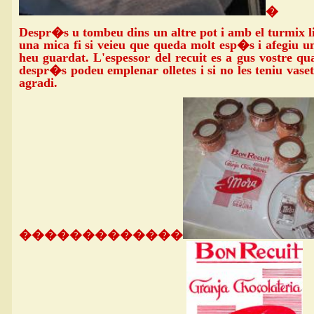
�
Despr�s u tombeu dins un altre pot i amb el turmix li
una mica fi si veieu que queda molt esp�s i afegiu u
heu guardat. L'espessor del recuit es a gus vostre 
despr�s podeu emplenar olletes i si no les teniu vaset
agradi.
�������������