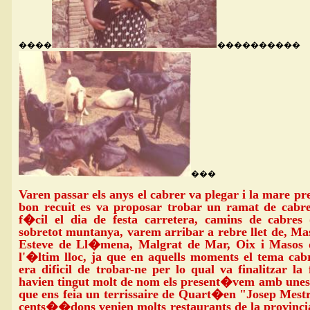
����
����������
���
Varen passar els anys el cabrer va plegar i la mare p
bon recuit es va proposar trobar un ramat de cabres
f�cil el dia de festa carretera, camins de cabres
sobretot muntanya, varem arribar a rebre llet de, Mas
Esteve de Ll�mena, Malgrat de Mar, Oix i Masos 
l'�ltim lloc, ja que en aquells moments el tema cab
era dificil de trobar-ne per lo qual va finalitzar la
havien tingut molt de nom els present�vem amb unes 
que ens feia un terrissaire de Quart�en "Josep Mestr
cents��dons venien molts restaurants de la provincia