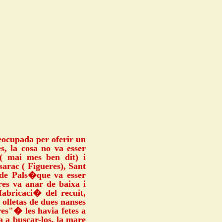
reocupada per oferir un
, la cosa no va esser
 ( mai mes ben dit) i
arac ( Figueres), Sant
de Pals�que va esser
res va anar de baixa i
 fabricaci� del recuit,
olletas de dues nanses
es"� les havia fetes a
 a buscar-los, la mare