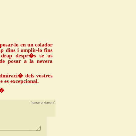
posar-lo en un colador
p dins i omplir-lo fins
l drap despr�s se us
de posar a la nevera
admiraci� dels vostres
 es excepcional.
��
[tornar endarrera]