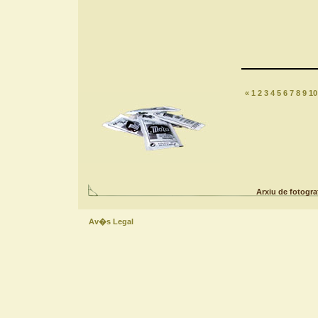
«
1
2
3
4
5
6
7
8
9
10
Arxiu de fotogra
Av�s Legal