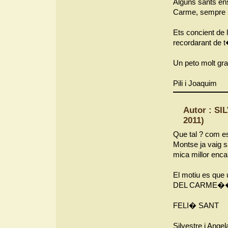
Alguns sants ens
Carme, sempre 
Ets concient de l
recordarant de t
Un peto molt gra
Pili i Joaquim
Autor : S
2011)
Que tal ? com es
Montse ja vaig 
mica millor enca
El motiu es que
DEL CARME
FELI� SANT
Silvestre i Angel