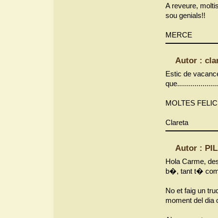
A reveure, molti
sou genials!!
MERCE
Autor : cla
Estic de vacanc
que.....................
MOLTES FELIC
Clareta
Autor : PI
Hola Carme, desi
b�, tant t� co
No et faig un tr
moment del dia o