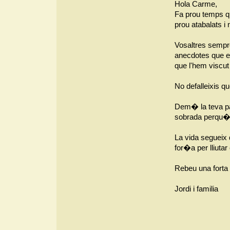
Hola Carme,
Fa prou temps 
prou atabalats i 
Vosaltres sempre
anecdotes que en
que l'hem viscut
No defalleixis q
Dem� la teva pa
sobrada perqu� 
La vida segueix 
for�a per lliuta
Rebeu una forta 
Jordi i familia