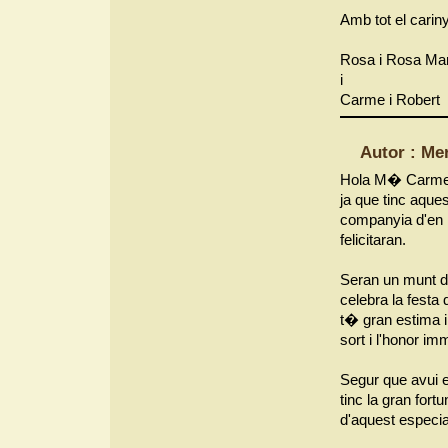
Amb tot el cari
Rosa i Rosa Mar
i
Carme i Robert
Autor : Me
Hola M� Carme, c
ja que tinc aques
companyia d'en Ra
felicitaran.
Seran un munt d
celebra la festa
t� gran estima i
sort i l'honor i
Segur que avui e
tinc la gran fort
d'aquest especial