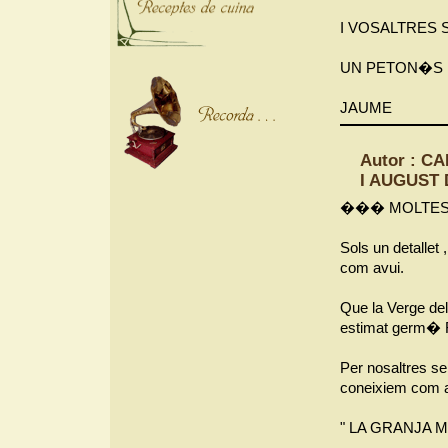
I VOSALTRES SO
UN PETON�S
JAUME
Autor : C
I AUGUST 
��� MOLTES F
Sols un detalle
com avui.
Que la Verge del 
estimat germ� 
Per nosaltres se
coneixiem com aq
" LA GRANJA M